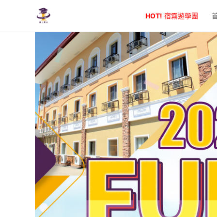
跳
HOT!
宿霧遊學團
至
主
要
內
容