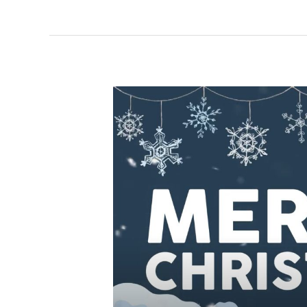
聖
誕
節
主
題
課
程