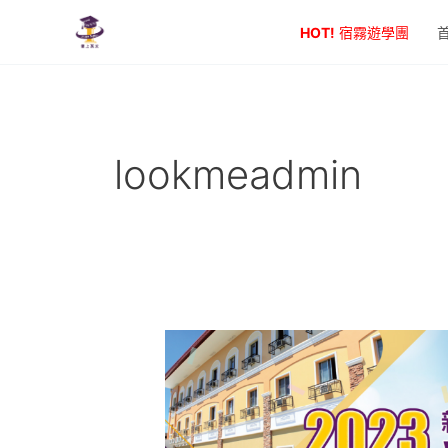
跳
HOT!
宿霧遊學團
至
主
要
內
容
lookmeadmin
親
子
遊
學
一