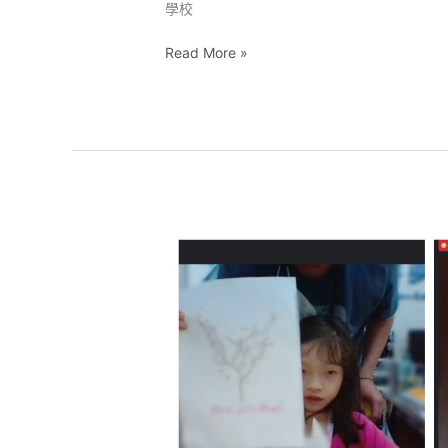
學校
Read More »
母
親
節
快
樂