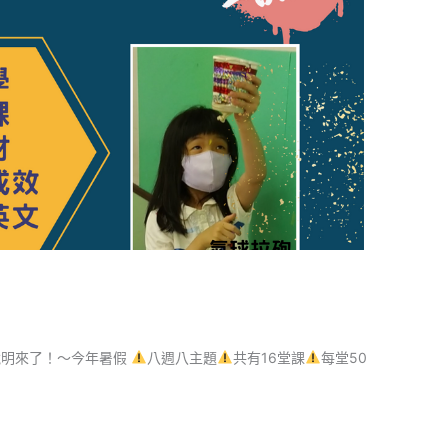
表說明來了！～今年暑假
八週八主題
共有16堂課
每堂50