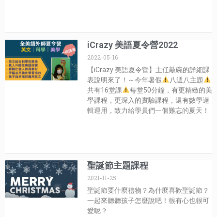
iCrazy 美語夏令營2022
2022-05-16
【iCrazy 美語夏令營】主任敲碗的詳細課
表說明來了！～今年暑假
八週八主題
共有16堂課
每堂50分鐘，有更精緻的美
學課程，更深入的實驗課程，還有數學邏
輯運用，致力給學員們一個難忘的夏天！
聖誕節主題課程
2021-11-25
聖誕節要什麼禮物？為什麼喜歡聖誕節？
一起來聽聽孩子怎麼說吧！很有心也很可
愛呢？